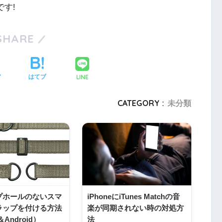
す!
SHARE
LINE
ア
はてブ
CATEGORY :
未分類
プホールのないスマ
iPhoneにiTunes Matchの音
ラップを付ける方法
楽が同期されない時の対処方
＆Android）
法