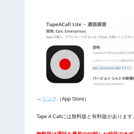
→
リンク
（App Store）
Tape A Callには無料版と有料版があります