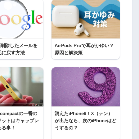
l】削除したメールを
AirPods Proで耳がかゆい？
元に戻す方法
原因と解決策
Z5 compactの一番の
消えたiPhone9！X（テン）
リットはキャップレ
が出たなら、次のiPhoneはど
ある事！
うするの？