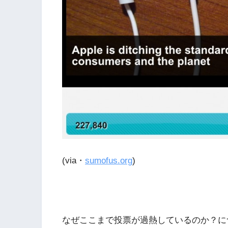
(via・
sumofus.org
)
なぜここまで投票が過熱しているのか？に