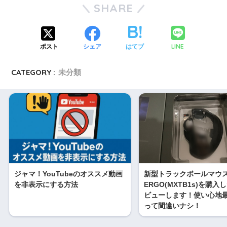
SHARE
LINE
ポスト
シェア
はてブ
CATEGORY :
未分類
ジャマ！YouTubeのオススメ動画
新型トラックボールマウス
を非表示にする方法
ERGO(MXTB1s)を購
ビューします！使い心地
って間違いナシ！