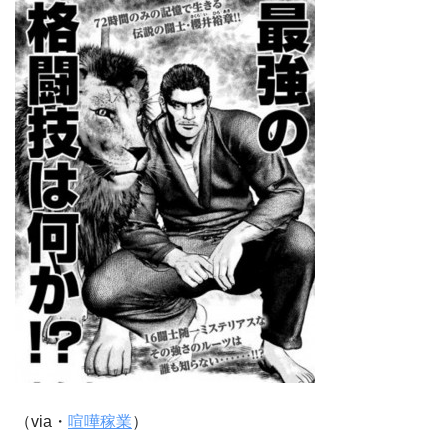
（via・
喧嘩稼業
）