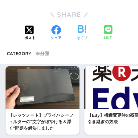
SHARE
LINE
ポスト
シェア
はてブ
CATEGORY :
未分類
【レッツノート】プライバシーフ
【Edy】機種変更時の残
ィルターの”文字がぼやける＆浮
引き継ぎの方法
く”問題を解決しました