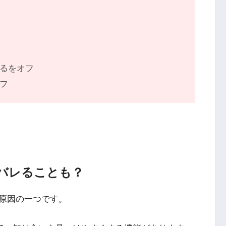
するをオフ
オフ
でバレることも？
原因の一つです。